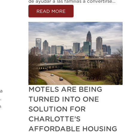
de ayudar a las familias a convertirse…
READ MORE
MOTELS ARE BEING
úa
TURNED INTO ONE
.
n
SOLUTION FOR
CHARLOTTE’S
AFFORDABLE HOUSING