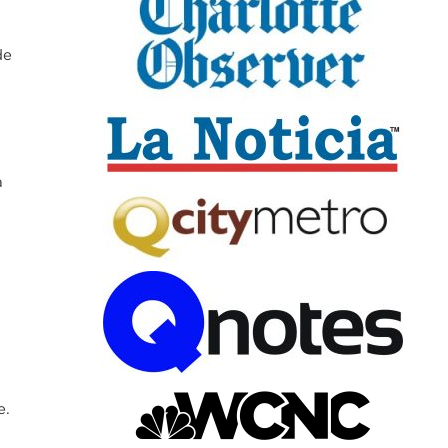
de
a
e.