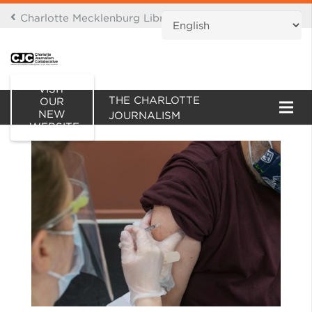
Charlotte Mecklenburg Library Digital Branch
THIS IS AN ARCHIVE OF
VISIT
THE CHARLOTTE
OUR
NEW
JOURNALISM
WEBSITE
COLLABORATIVE WEBSITE