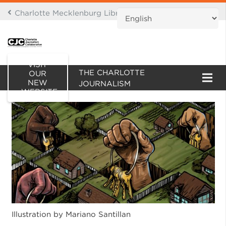
Charlotte Mecklenburg Library Digital Branch
THIS IS AN ARCHIVE OF
VISIT
THE CHARLOTTE
OUR
NEW
JOURNALISM
WEBSITE
COLLABORATIVE WEBSITE
Illustration by Mariano Santillan